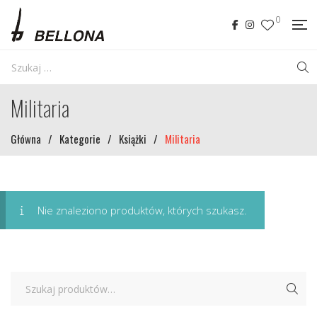
0
Militaria
Główna
/
Kategorie
/
Książki
/
Militaria
Nie znaleziono produktów, których szukasz.