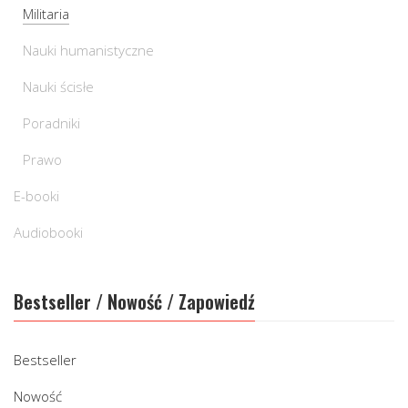
Militaria
Nauki humanistyczne
Nauki ścisłe
Poradniki
Prawo
E-booki
Audiobooki
Bestseller / Nowość / Zapowiedź
Bestseller
Nowość