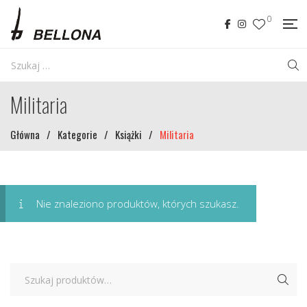
0
Militaria
Główna
/
Kategorie
/
Książki
/
Militaria
Nie znaleziono produktów, których szukasz.