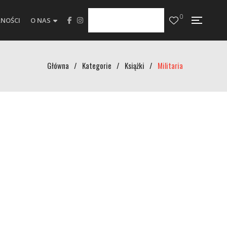
0
NOŚCI
O NAS
Główna
/
Kategorie
/
Książki
/
Militaria