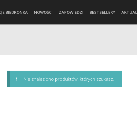
CJE BIEDRONKA
NOWOŚCI
ZAPOWIEDZI
BESTSELLERY
AKTUAL
Nie znaleziono produktów, których szukasz.