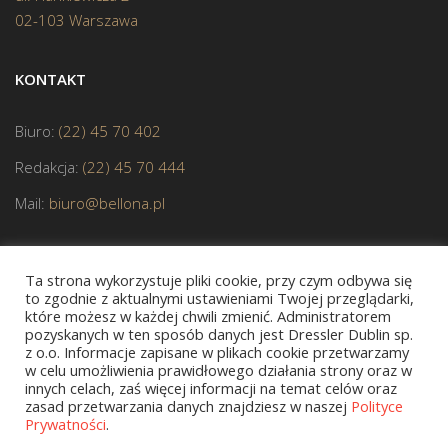
02-103 Warszawa
KONTAKT
Biuro:
(22) 45 70 402
Redakcja:
(22) 45 70 444
Mail:
biuro@bellona.pl
Ta strona wykorzystuje pliki cookie, przy czym odbywa się
to zgodnie z aktualnymi ustawieniami Twojej przeglądarki,
które możesz w każdej chwili zmienić. Administratorem
pozyskanych w ten sposób danych jest Dressler Dublin sp.
JESTEŚMY CZŁONKIEM POLSKIEJ IZBY KSIĄŻKI
z o.o. Informacje zapisane w plikach cookie przetwarzamy
w celu umożliwienia prawidłowego działania strony oraz w
innych celach, zaś więcej informacji na temat celów oraz
zasad przetwarzania danych znajdziesz w naszej
Polityce
Prywatności
.