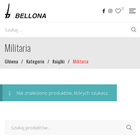
0
Militaria
Główna
/
Kategorie
/
Książki
/
Militaria
Nie znaleziono produktów, których szukasz.