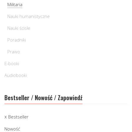
Militaria
Nauki humanistyczne
Nauki ścisłe
Poradniki
Prawo
E-booki
Audiobooki
Bestseller / Nowość / Zapowiedź
Bestseller
Nowość