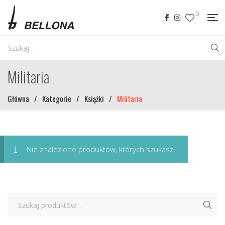
0
Militaria
Główna
/
Kategorie
/
Książki
/
Militaria
Nie znaleziono produktów, których szukasz.