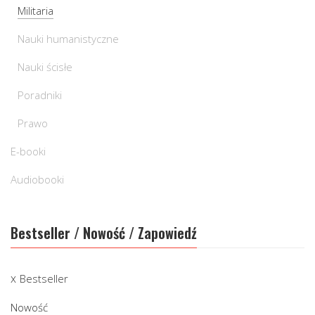
Militaria
Nauki humanistyczne
Nauki ścisłe
Poradniki
Prawo
E-booki
Audiobooki
Bestseller / Nowość / Zapowiedź
Bestseller
Nowość