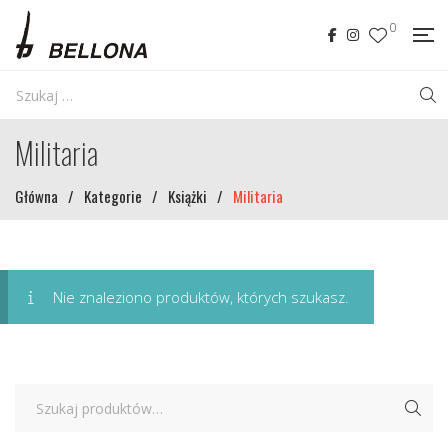
0
Militaria
Główna
/
Kategorie
/
Książki
/
Militaria
Nie znaleziono produktów, których szukasz.