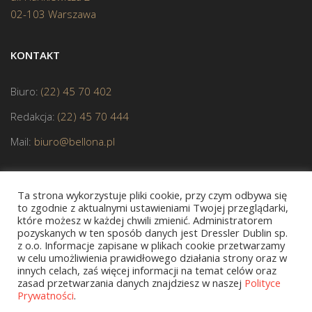
02-103 Warszawa
KONTAKT
Biuro:
(22) 45 70 402
Redakcja:
(22) 45 70 444
Mail:
biuro@bellona.pl
Ta strona wykorzystuje pliki cookie, przy czym odbywa się
to zgodnie z aktualnymi ustawieniami Twojej przeglądarki,
które możesz w każdej chwili zmienić. Administratorem
pozyskanych w ten sposób danych jest Dressler Dublin sp.
JESTEŚMY CZŁONKIEM POLSKIEJ IZBY KSIĄŻKI
z o.o. Informacje zapisane w plikach cookie przetwarzamy
w celu umożliwienia prawidłowego działania strony oraz w
innych celach, zaś więcej informacji na temat celów oraz
zasad przetwarzania danych znajdziesz w naszej
Polityce
Prywatności
.