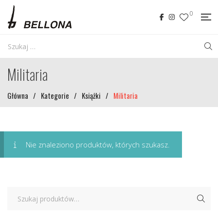
0
Militaria
Główna
/
Kategorie
/
Książki
/
Militaria
Nie znaleziono produktów, których szukasz.