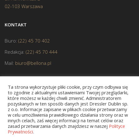
02-103 Warszawa
KONTAKT
Biuro:
(22) 45 70 402
Redakcja:
(22) 45 70 444
Mail:
biuro@bellona.pl
Ta strona wykorzystuje pliki cookie, przy czym odbywa się
to zgodnie z aktualnymi ustawieniami Twojej przeglądarki,
które możesz w każdej chwili zmienić. Administratorem
pozyskanych w ten sposób danych jest Dressler Dublin sp.
JESTEŚMY CZŁONKIEM POLSKIEJ IZBY KSIĄŻKI
z o.o. Informacje zapisane w plikach cookie przetwarzamy
w celu umożliwienia prawidłowego działania strony oraz w
innych celach, zaś więcej informacji na temat celów oraz
zasad przetwarzania danych znajdziesz w naszej
Polityce
Prywatności
.