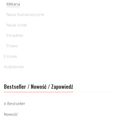
Militaria
Nauki humanistyczne
Nauki ścisłe
Poradniki
Prawo
E-booki
Audiobooki
Bestseller / Nowość / Zapowiedź
Bestseller
Nowość