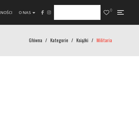
0
NOŚCI
O NAS
Główna
/
Kategorie
/
Książki
/
Militaria