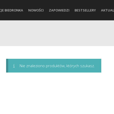
CJE BIEDRONKA
NOWOŚCI
ZAPOWIEDZI
BESTSELLERY
AKTUAL
Nie znaleziono produktów, których szukasz.