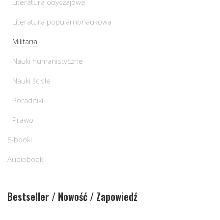
Literatura obyczajowa
Literatura popularnonaukowa
Militaria
Nauki humanistyczne
Nauki ścisłe
Poradniki
Prawo
E-booki
Audiobooki
Bestseller / Nowość / Zapowiedź