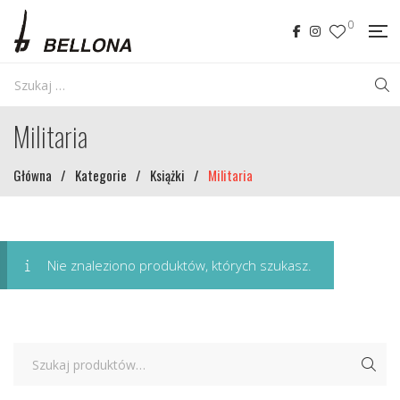
0
Militaria
Główna
/
Kategorie
/
Książki
/
Militaria
Nie znaleziono produktów, których szukasz.