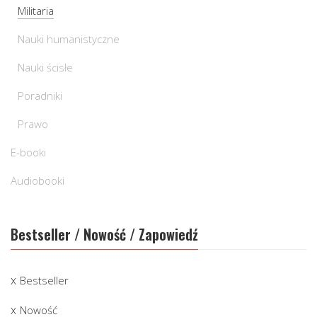
Militaria
Nauki humanistyczne
Nauki ścisłe
Poradniki
Prawo
E-booki
Audiobooki
Bestseller / Nowość / Zapowiedź
Bestseller
Nowość