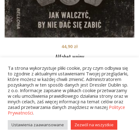
44,90
zł
Alfabet wojny
Ta strona wykorzystuje pliki cookie, przy czym odbywa się
to zgodnie z aktualnymi ustawieniami Twojej przeglądarki,
które możesz w każdej chwili zmienić. Administratorem
1
2
…
6
NEXT
pozyskanych w ten sposób danych jest Dressler Dublin sp.
z o.o. Informacje zapisane w plikach cookie przetwarzamy
w celu umożliwienia prawidłowego działania strony oraz w
innych celach, zaś więcej informacji na temat celów oraz
zasad przetwarzania danych znajdziesz w naszej
Polityce
Prywatności
.
Ustawienia zaawansowane
Zezwól na wszystkie
Kategorie