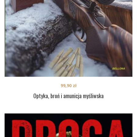
99,90
zł
Optyka, broń i amunicja myśliwska