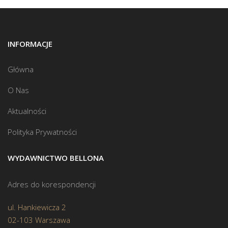
INFORMACJE
Główna
O Nas
Aktualności
Polityka Prywatności
WYDAWNICTWO BELLONA
Adres do korespondencji
ul. Hankiewicza 2
02-103 Warszawa