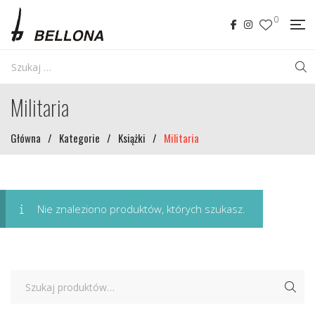
0
Militaria
Główna
/
Kategorie
/
Książki
/
Militaria
Nie znaleziono produktów, których szukasz.