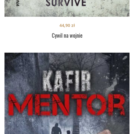
44,90
zł
Cywil na wojnie