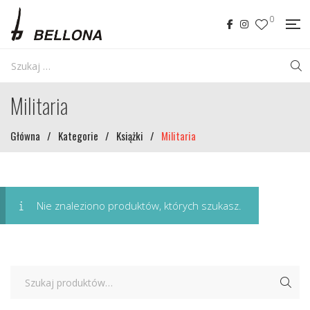
0
Militaria
Główna
/
Kategorie
/
Książki
/
Militaria
Nie znaleziono produktów, których szukasz.