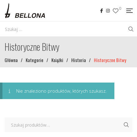
0
Historyczne Bitwy
Główna
/
Kategorie
/
Książki
/
Historia
/
Historyczne Bitwy
Nie znaleziono produktów, których szukasz.