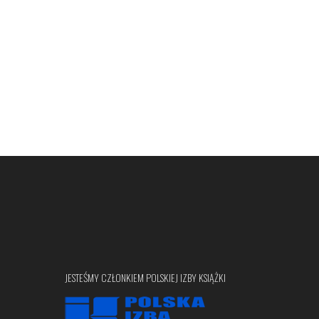
JESTEŚMY CZŁONKIEM POLSKIEJ IZBY KSIĄŻKI