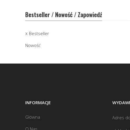
Bestseller / Nowość / Zapowiedź
Bestseller
Nowość
INFORMACJE
WYDAWN
Główna
Adres do
O Nas