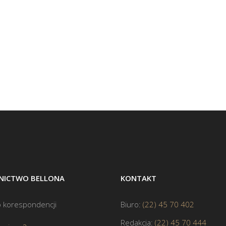
ICTWO BELLONA
KONTAKT
 korespondencji
Biuro:
(22) 45 70 402
Redakcja:
(22) 45 70 444