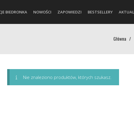
CJE BIEDRONKA
NOWOŚCI
ZAPOWIEDZI
BESTSELLERY
AKTUAL
Główna
/
Nie znaleziono produktów, których szukasz.