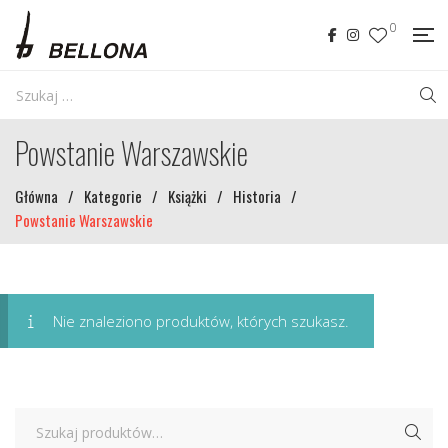
0
Powstanie Warszawskie
Główna
/
Kategorie
/
Książki
/
Historia
/
Powstanie Warszawskie
Nie znaleziono produktów, których szukasz.