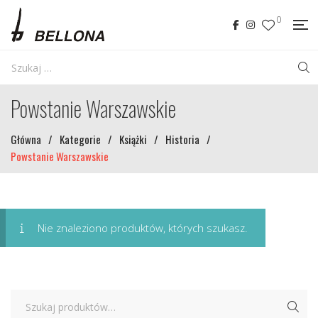
0
Powstanie Warszawskie
Główna
/
Kategorie
/
Książki
/
Historia
/
Powstanie Warszawskie
Nie znaleziono produktów, których szukasz.