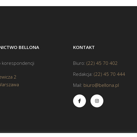
ICTWO BELLONA
KONTAKT
 korespondencji
Biuro:
(22) 45 70 402
Redakcja:
(22) 45 70 444
ewicza 2
Warszawa
Mail:
biuro@bellona.pl