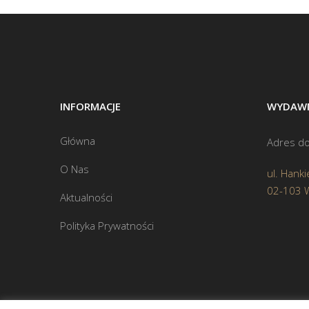
INFORMACJE
WYDAWN
Główna
Adres do
O Nas
ul. Hanki
02-103 
Aktualności
Polityka Prywatności