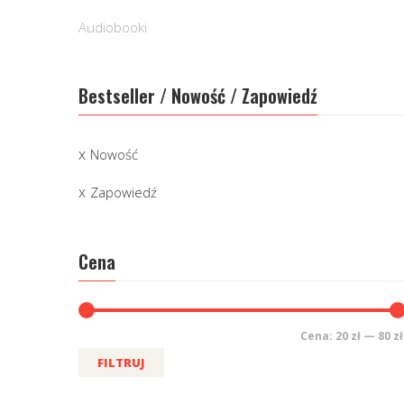
Audiobooki
Bestseller / Nowość / Zapowiedź
Nowość
Zapowiedź
Cena
Cena:
20 zł
—
80 zł
FILTRUJ