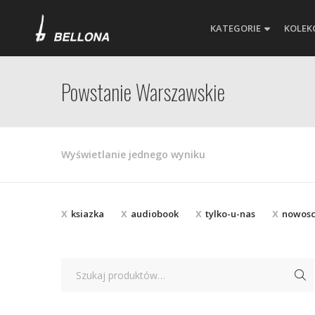
KATEGORIE
KOLEK
Powstanie Warszawskie
Wyświetlanie jednego wyniku
ksiazka
audiobook
tylko-u-nas
nowos