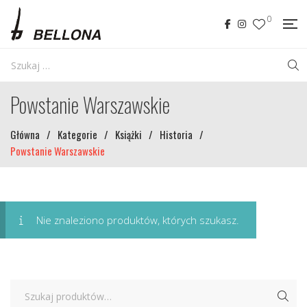
0
Powstanie Warszawskie
Główna
/
Kategorie
/
Książki
/
Historia
/
Powstanie Warszawskie
Nie znaleziono produktów, których szukasz.