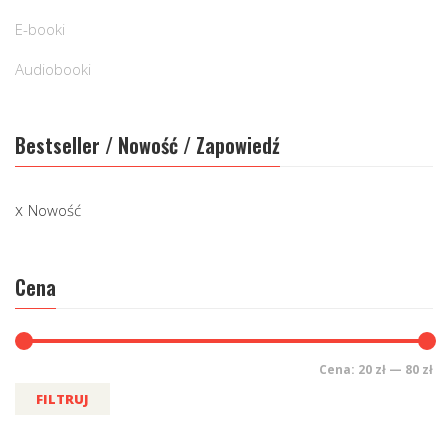
E-booki
Audiobooki
Bestseller / Nowość / Zapowiedź
Nowość
Cena
Cena:
20 zł
—
80 zł
FILTRUJ