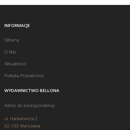
INFORMACJE
Główna
O Nas
Aktualności
Polityka Prywatności
WYDAWNICTWO BELLONA
Adres do korespondencji
ul. Hankiewicza 2
02-103 Warszawa