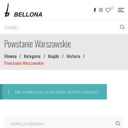
0
Powstanie Warszawskie
Główna
/
Kategorie
/
Książki
/
Historia
/
Powstanie Warszawskie
Nie znaleziono produktów, których szukasz.