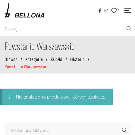
0
Powstanie Warszawskie
Główna
/
Kategorie
/
Książki
/
Historia
/
Powstanie Warszawskie
Nie znaleziono produktów, których szukasz.