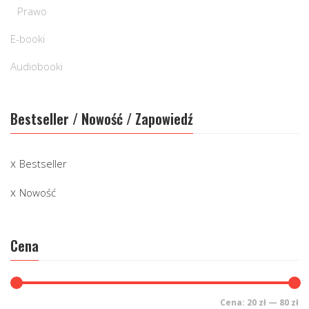
Prawo
E-booki
Audiobooki
Bestseller / Nowość / Zapowiedź
Bestseller
Nowość
Cena
Cena:
20 zł
—
80 zł