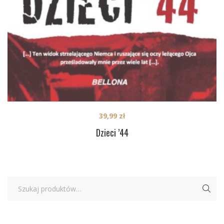
39,99
zł
Dzieci ’44