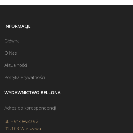
INFORMACJE
Główna
O Nas
Aktualności
Polityka Prywatności
WYDAWNICTWO BELLONA
Adres do korespondencji
ul. Hankiewicza 2
02-103 Warszawa