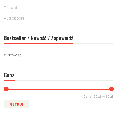
E-booki
Audiobooki
Bestseller / Nowość / Zapowiedź
Nowość
Cena
Cena:
20 zł
—
80 zł
FILTRUJ