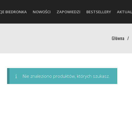
CJE BIEDRONKA
NOWOŚCI
ZAPOWIEDZI
BESTSELLERY
AKTUAL
Główna
/
Nie znaleziono produktów, których szukasz.