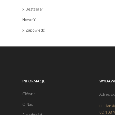
Bestseller
Nowość
Zapowiedź
INFORMACJE
WYDAWN
Główna
Adres do
O Nas
ul. Hanki
02-103 
Aktualności