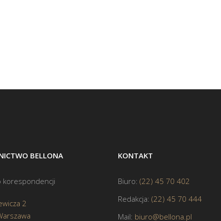
ICTWO BELLONA
KONTAKT
 korespondencji
Biuro:
(22) 45 70 402
Redakcja:
(22) 45 70 444
ewicza 2
Warszawa
Mail:
biuro@bellona.pl