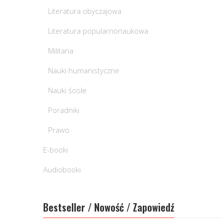
Literatura obyczajowa
Literatura popularnonaukowa
Militaria
Nauki humanistyczne
Nauki ścisłe
Poradniki
Prawo
E-booki
Audiobooki
Bestseller / Nowość / Zapowiedź