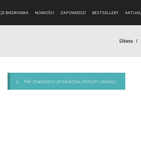
CJE BIEDRONKA
NOWOŚCI
ZAPOWIEDZI
BESTSELLERY
AKTUAL
Główna
/
Nie znaleziono produktów, których szukasz.