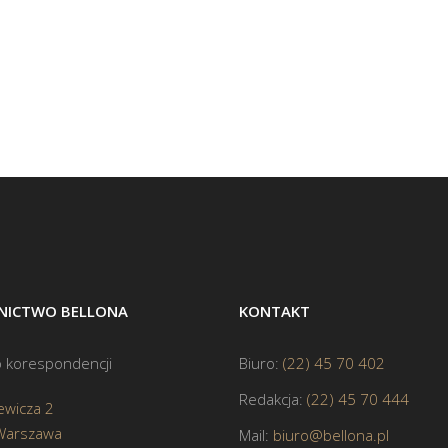
ICTWO BELLONA
KONTAKT
 korespondencji
Biuro:
(22) 45 70 402
Redakcja:
(22) 45 70 444
ewicza 2
Warszawa
Mail:
biuro@bellona.pl