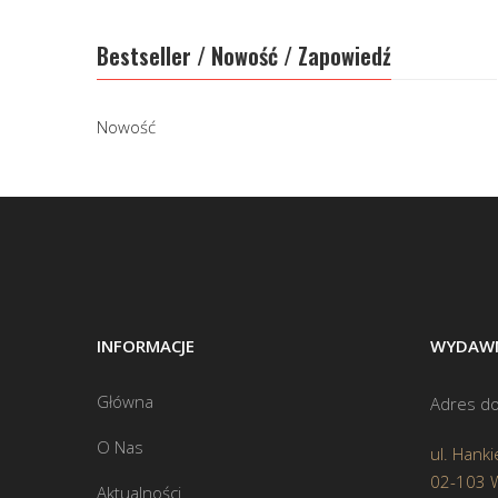
Bestseller / Nowość / Zapowiedź
Nowość
INFORMACJE
WYDAWN
Główna
Adres do
O Nas
ul. Hanki
02-103 
Aktualności