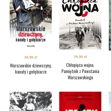
39,90
zł
36,90
zł
Chłopięca wojna.
Warszawskie dziewczyny,
Pamiętnik z Powstania
kanały i gołębiarze
Warszawskiego