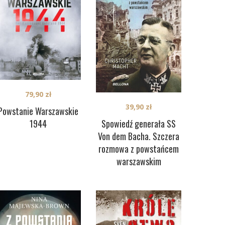
79,90
zł
39,90
zł
Powstanie Warszawskie
1944
Spowiedź generała SS
Von dem Bacha. Szczera
rozmowa z powstańcem
warszawskim