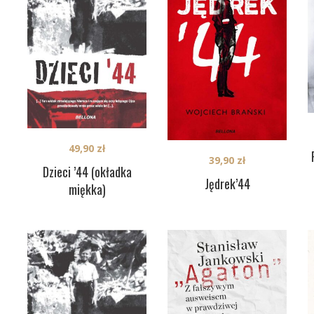
49,90
zł
39,90
zł
Dzieci ’44 (okładka
Jędrek’44
miękka)