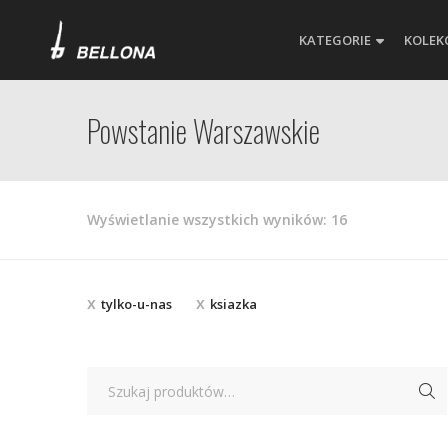
KATEGORIE
KOLEK
Powstanie Warszawskie
Posortowane
Wyświetlanie wszystkich wyników: 16
według
najnowszych
tylko-u-nas
ksiazka