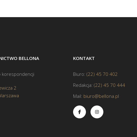
ICTWO BELLONA
KONTAKT
 korespondencji
Biuro:
(22) 45 70 402
Redakcja:
(22) 45 70 444
ewicza 2
Warszawa
Mail:
biuro@bellona.pl