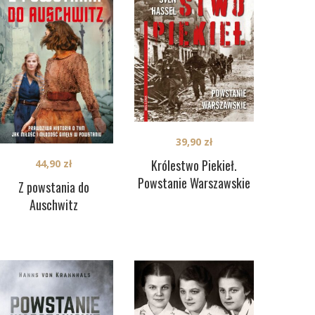
39,90
zł
Królestwo Piekieł.
44,90
zł
Powstanie Warszawskie
Z powstania do
Auschwitz