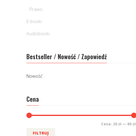
Prawo
E-booki
Audiobooki
Bestseller / Nowość / Zapowiedź
Nowość
Cena
Cena:
20 zł
—
80 zł
FILTRUJ