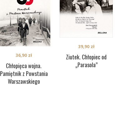
39,90
zł
36,90
zł
Ziutek. Chłopiec od
„Parasola”
Chłopięca wojna.
Pamiętnik z Powstania
Warszawskiego