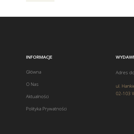
INFORMACJE
WYDAWN
Główna
Adres do
O Nas
ul. Hanki
02-103 
Aktualności
Polityka Prywatności