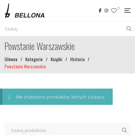
0
Powstanie Warszawskie
Główna
/
Kategorie
/
Książki
/
Historia
/
Powstanie Warszawskie
Nie znaleziono produktów, których szukasz.