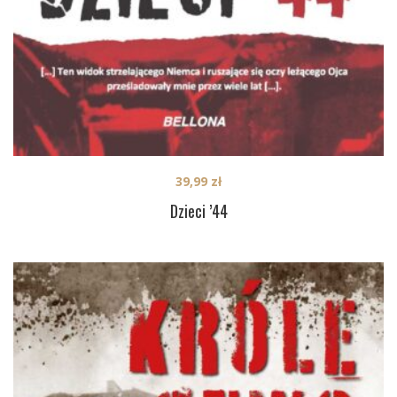
39,99
zł
Dzieci ’44