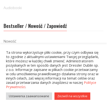
Audiobooki
Bestseller / Nowość / Zapowiedź
Nowość
Ta strona wykorzystuje pliki cookie, przy czym odbywa się
to zgodnie z aktualnymi ustawieniami Twojej przeglądarki,
Cena
które możesz w każdej chwili zmienić. Administratorem
pozyskanych w ten sposób danych jest Dressler Dublin sp.
z o.o. Informacje zapisane w plikach cookie przetwarzamy
w celu umożliwienia prawidłowego działania strony oraz w
innych celach, zaś więcej informacji na temat celów oraz
Cena:
20 zł
—
80 zł
zasad przetwarzania danych znajdziesz w naszej
Polityce
FILTRUJ
Prywatności
.
Ustawienia zaawansowane
Zezwól na wszystkie