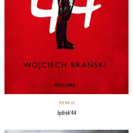
39,90
zł
Jędrek’44