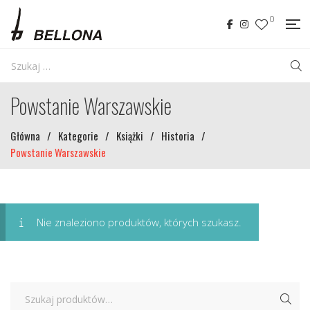
0
Powstanie Warszawskie
Główna
/
Kategorie
/
Książki
/
Historia
/
Powstanie Warszawskie
Nie znaleziono produktów, których szukasz.