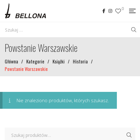
0
Powstanie Warszawskie
Główna
/
Kategorie
/
Książki
/
Historia
/
Powstanie Warszawskie
Nie znaleziono produktów, których szukasz.