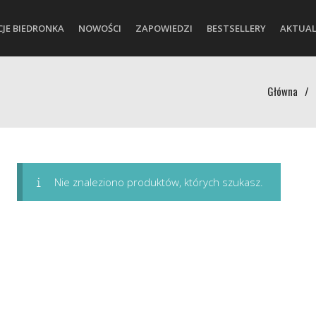
CJE BIEDRONKA
NOWOŚCI
ZAPOWIEDZI
BESTSELLERY
AKTUAL
Główna
/
Nie znaleziono produktów, których szukasz.