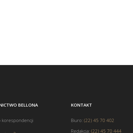
ICTWO BELLONA
KONTAKT
 korespondencji
Biuro:
(22) 45 70 402
Redakcja:
(22) 45 70 444