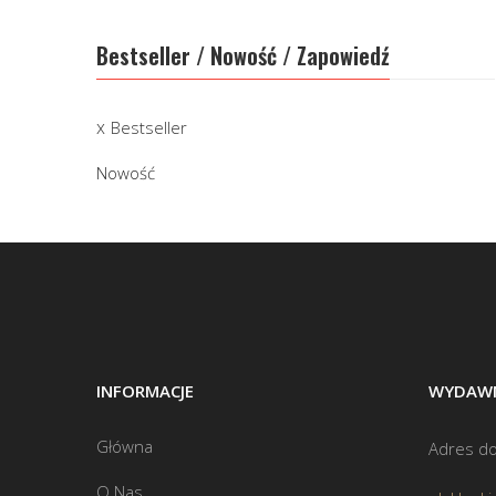
Bestseller / Nowość / Zapowiedź
Bestseller
Nowość
INFORMACJE
WYDAWN
Główna
Adres do
O Nas