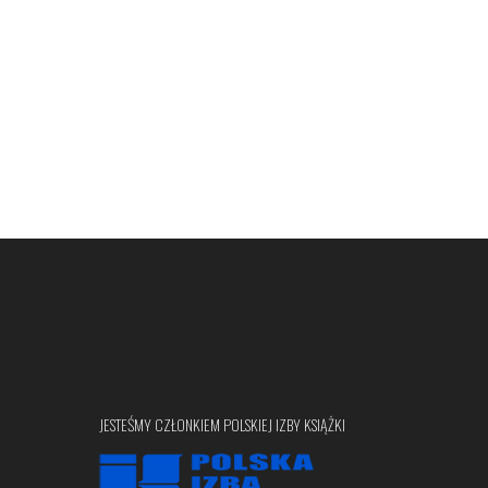
JESTEŚMY CZŁONKIEM POLSKIEJ IZBY KSIĄŻKI