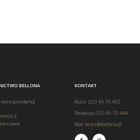
ICTWO BELLONA
KONTAKT
 korespondencji
Biuro:
(22) 45 70 402
Redakcja:
(22) 45 70 444
ewicza 2
Warszawa
Mail:
biuro@bellona.pl