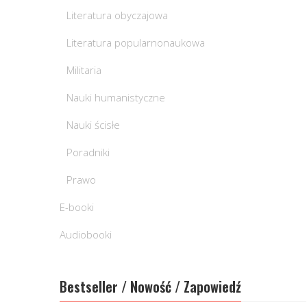
Literatura obyczajowa
Literatura popularnonaukowa
Militaria
Nauki humanistyczne
Nauki ścisłe
Poradniki
Prawo
E-booki
Audiobooki
Bestseller / Nowość / Zapowiedź