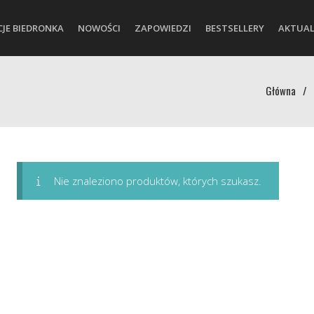
CJE BIEDRONKA
NOWOŚCI
ZAPOWIEDZI
BESTSELLERY
AKTUAL
Główna
/
Nie znaleziono produktów, których szukasz.