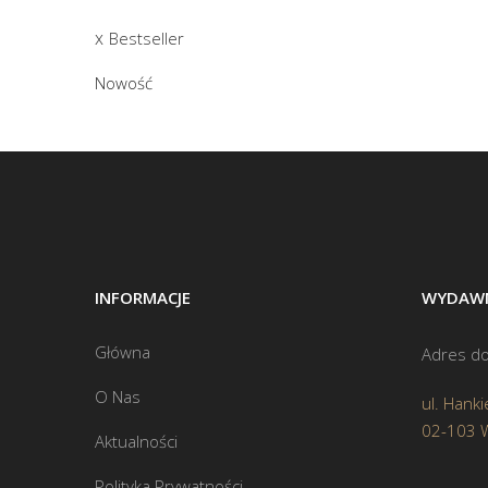
Bestseller
Nowość
INFORMACJE
WYDAWN
Główna
Adres do
O Nas
ul. Hanki
02-103 
Aktualności
Polityka Prywatności