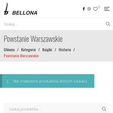
0
Powstanie Warszawskie
Główna
/
Kategorie
/
Książki
/
Historia
/
Powstanie Warszawskie
Nie znaleziono produktów, których szukasz.