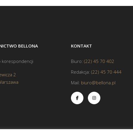
ICTWO BELLONA
KONTAKT
 korespondencji
Biuro:
(22) 45 70 402
Redakcja:
(22) 45 70 444
ewicza 2
Warszawa
Mail:
biuro@bellona.pl