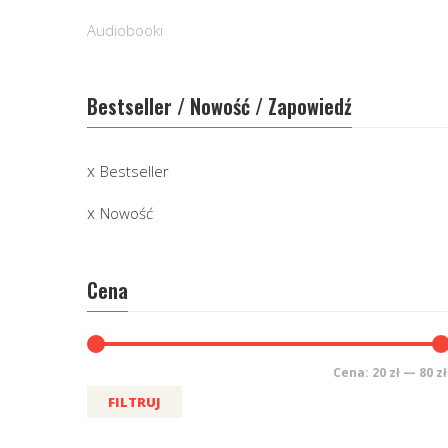
Audiobooki
Bestseller / Nowość / Zapowiedź
Bestseller
Nowość
Cena
Cena:
20 zł
—
80 zł
FILTRUJ