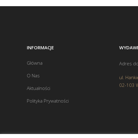
INFORMACJE
WYDAWN
Główna
Adres do
O Nas
ul. Hanki
02-103 
Aktualności
Polityka Prywatności