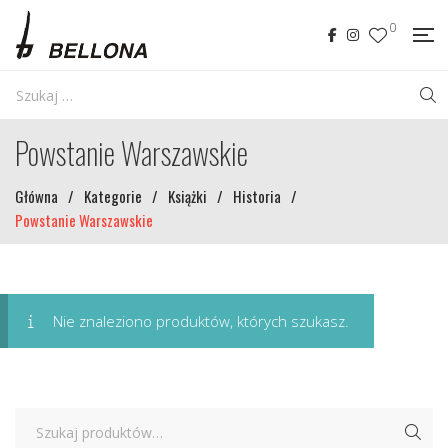
0
Powstanie Warszawskie
Główna
/
Kategorie
/
Książki
/
Historia
/
Powstanie Warszawskie
Nie znaleziono produktów, których szukasz.