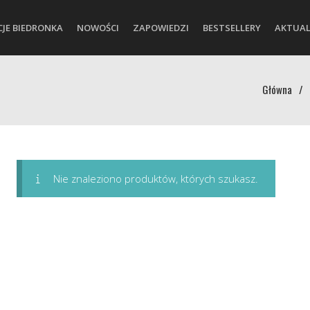
CJE BIEDRONKA
NOWOŚCI
ZAPOWIEDZI
BESTSELLERY
AKTUAL
Główna
/
Nie znaleziono produktów, których szukasz.