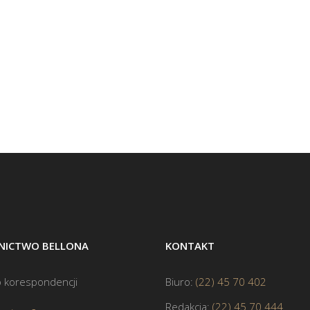
ICTWO BELLONA
KONTAKT
 korespondencji
Biuro:
(22) 45 70 402
Redakcja:
(22) 45 70 444