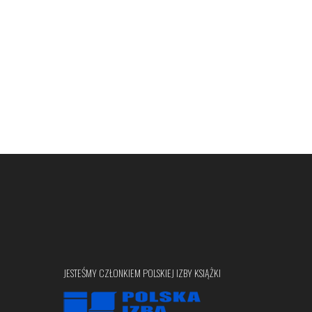
JESTEŚMY CZŁONKIEM POLSKIEJ IZBY KSIĄŻKI