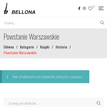
0
Powstanie Warszawskie
Główna
/
Kategorie
/
Książki
/
Historia
/
Powstanie Warszawskie
Nie znaleziono produktów, których szukasz.