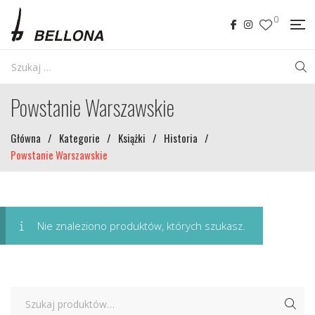
0
Powstanie Warszawskie
Główna
/
Kategorie
/
Książki
/
Historia
/
Powstanie Warszawskie
Nie znaleziono produktów, których szukasz.