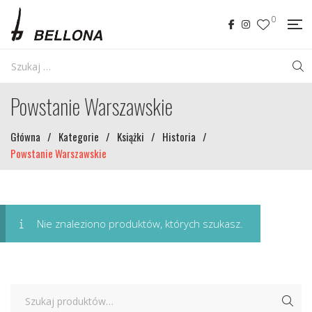
0
Powstanie Warszawskie
Główna
/
Kategorie
/
Książki
/
Historia
/
Powstanie Warszawskie
Nie znaleziono produktów, których szukasz.