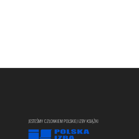
JESTEŚMY CZŁONKIEM POLSKIEJ IZBY KSIĄŻKI