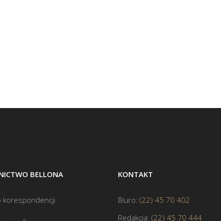
ICTWO BELLONA
KONTAKT
 korespondencji
Biuro:
(22) 45 70 402
Redakcja:
(22) 45 70 444