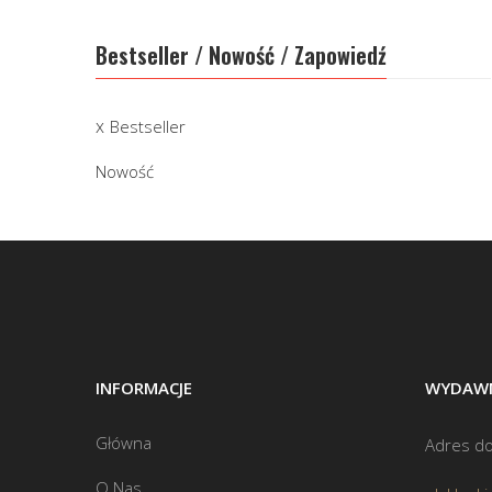
Bestseller / Nowość / Zapowiedź
Bestseller
Nowość
INFORMACJE
WYDAWN
Główna
Adres do
O Nas