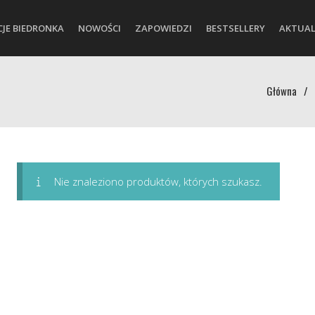
CJE BIEDRONKA
NOWOŚCI
ZAPOWIEDZI
BESTSELLERY
AKTUAL
Główna
/
Nie znaleziono produktów, których szukasz.