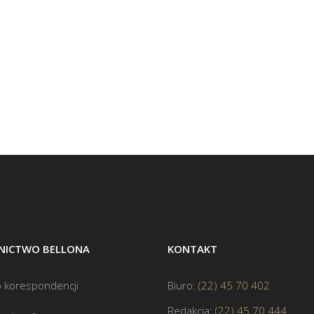
ICTWO BELLONA
KONTAKT
 korespondencji
Biuro:
(22) 45 70 402
Redakcja:
(22) 45 70 444