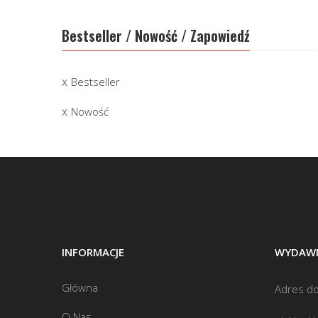
Bestseller / Nowość / Zapowiedź
Bestseller
Nowość
INFORMACJE
WYDAWN
Główna
Adres do
O Nas