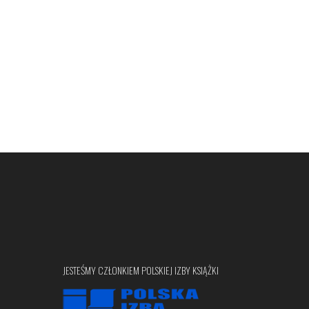
JESTEŚMY CZŁONKIEM POLSKIEJ IZBY KSIĄŻKI