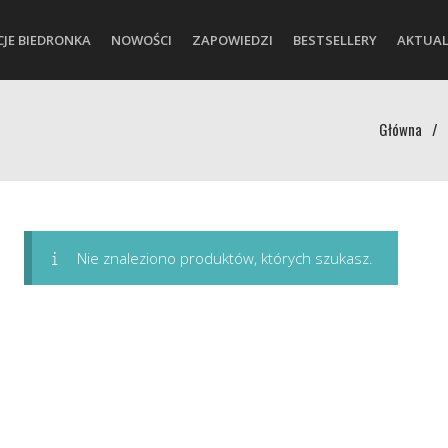
CJE BIEDRONKA
NOWOŚCI
ZAPOWIEDZI
BESTSELLERY
AKTUAL
Główna
/
Nie znaleziono produktów, których szukasz.