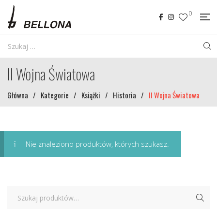
0
II Wojna Światowa
Główna
/
Kategorie
/
Książki
/
Historia
/
II Wojna Światowa
Nie znaleziono produktów, których szukasz.