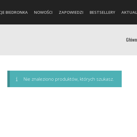
CJE BIEDRONKA
NOWOŚCI
ZAPOWIEDZI
BESTSELLERY
AKTUAL
Główn
Nie znaleziono produktów, których szukasz.