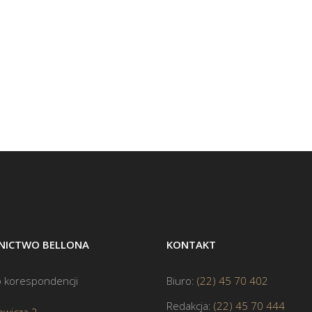
ICTWO BELLONA
KONTAKT
 korespondencji
Biuro:
(22) 45 70 402
Redakcja:
(22) 45 70 444