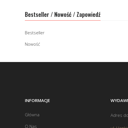
Bestseller / Nowość / Zapowiedź
Bestseller
Nowość
INFORMACJE
WYDAWN
Główna
Adres do
O Nas