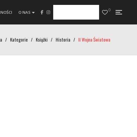
0
NOŚCI
O NAS
a
/
Kategorie
/
Książki
/
Historia
/
II Wojna Światowa