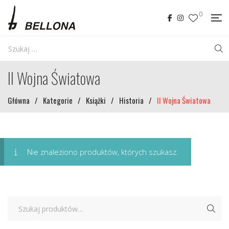
0
II Wojna Światowa
Główna
/
Kategorie
/
Książki
/
Historia
/
II Wojna Światowa
Nie znaleziono produktów, których szukasz.