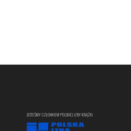
JESTEŚMY CZŁONKIEM POLSKIEJ IZBY KSIĄŻKI