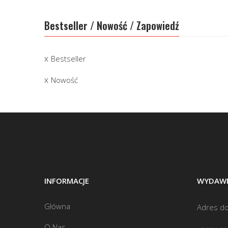
Bestseller / Nowość / Zapowiedź
Bestseller
Nowość
INFORMACJE
WYDAWN
Główna
Adres do
O Nas