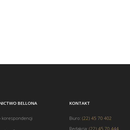
ICTWO BELLONA
KONTAKT
 korespondencji
Biuro:
(22) 45 70 402
Redakcja:
(22) 45 70 444