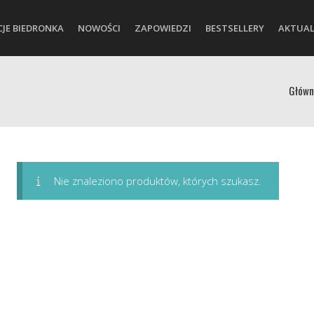
CJE BIEDRONKA
NOWOŚCI
ZAPOWIEDZI
BESTSELLERY
AKTUAL
Główn
Nie znaleziono produktów, których szukasz.