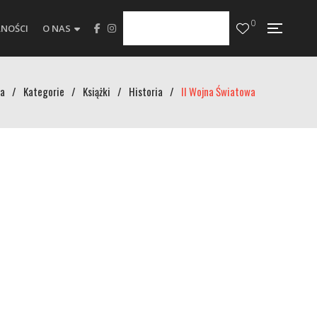
0
NOŚCI
O NAS
a
/
Kategorie
/
Książki
/
Historia
/
II Wojna Światowa