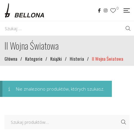
0
II Wojna Światowa
Główna
/
Kategorie
/
Książki
/
Historia
/
II Wojna Światowa
Nie znaleziono produktów, których szukasz.