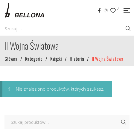
0
II Wojna Światowa
Główna
/
Kategorie
/
Książki
/
Historia
/
II Wojna Światowa
Nie znaleziono produktów, których szukasz.