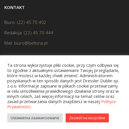
KONTAKT
Biuro:
(22) 45 70 402
Redakcja:
(22) 45 70 444
Mail:
biuro@bellona.pl
Ta strona wykorzystuje pliki cookie, przy czym odbywa się
to zgodnie z aktualnymi ustawieniami Twojej przeglądarki,
które możesz w każdej chwili zmienić. Administratorem
pozyskanych w ten sposób danych jest Dressler Dublin sp.
JESTEŚMY CZŁONKIEM POLSKIEJ IZBY KSIĄŻKI
z o.o. Informacje zapisane w plikach cookie przetwarzamy
w celu umożliwienia prawidłowego działania strony oraz w
innych celach, zaś więcej informacji na temat celów oraz
zasad przetwarzania danych znajdziesz w naszej
Polityce
Prywatności
.
Copyright © 2020 bellona.pl
Ustawienia zaawansowane
Zezwól na wszystkie