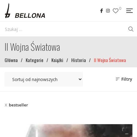
0
II Wojna Światowa
Główna
/
Kategorie
/
Książki
/
Historia
/
II Wojna Światowa
Filtry
bestseller